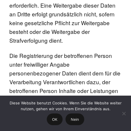
erforderlich. Eine Weitergabe dieser Daten
an Dritte erfolgt grundsätzlich nicht, sofern
keine gesetzliche Pflicht zur Weitergabe
besteht oder die Weitergabe der
Strafverfolgung dient.
Die Registrierung der betroffenen Person
unter freiwilliger Angabe
personenbezogener Daten dient dem für die
Verarbeitung Verantwortlichen dazu, der
betroffenen Person Inhalte oder Leistungen
anzubieten, die aufgrund der Natur der
Diese Website benutzt Cookies. Wenn Sie die Website weiter
Sache nur registrierten Benutzern
nutzen, gehen wir von Ihrem Einverständnis aus.
angeboten werden können. Registrierten
OK
Nein
Personen steht die Möglichkeit frei, die bei