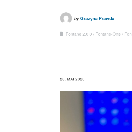
by
Grazyna Prawda
Fontane 2.0.0
Fontane-Orte
Fon
28. MAI 2020