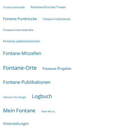
Fontane-Forscher*innen
Fontane-Denkmäler
Fontane-Fundstücke
Fontane-Institutionen
Fontane-Interviewreihe
Fontane-Lebensstationen
Fontane-Miszellen
Fontane-Orte
Fontane-Projekte
Fontane-Publikationen
Logbuch
Helmuth Nürnberger
Mein Fontane
Peter Wruck
Veranstaltungen