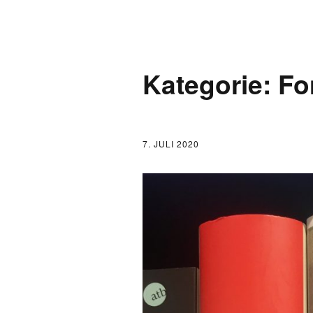
AKTUELLES
Kategorie:
Fo
LOGBUCH
FONTANE 2.0.0
7. JULI 2020
FONTANE ALS K
FONTANE UND 
FONTANE-
FORSCHER*INN
FONTANE-INSTI