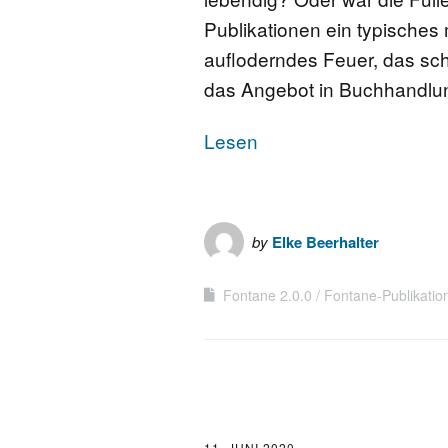
Publikationen ein typisches 
aufloderndes Feuer, das sch
das Angebot in Buchhandlun
Lesen
by
Elke Beerhalter
Fontane 2.0.0
Fontane-Publikatio
11. JUNI 2020