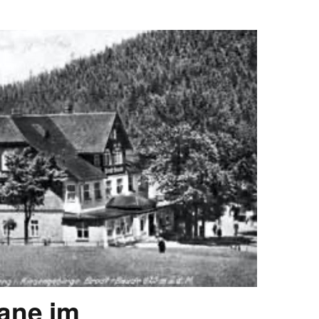
ane im