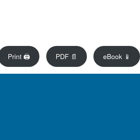
Print 🖨
PDF 📄
eBook 📱