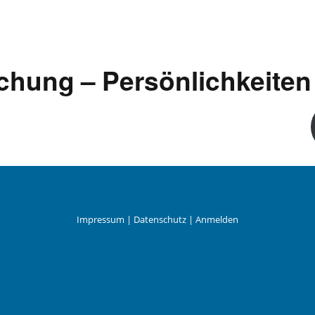
ARTIKEL VORSCHLAGEN
chung – Persönlichkeiten
FONTANE-INTERVIEWREIHE
UNSTFIGUR
SCHULE
Impressum
|
Datenschutz
|
Anmelden
Leander Wattig
EN
TUTIONEN