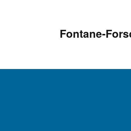
AKTUELLES
Fontane-Fors
LOGBUCH
FONTANE 2.0.0
FONTANE ALS K
FONTANE UND 
FONTANE-
FORSCHER*INN
FONTANE-INSTI