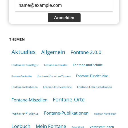
Anmelden
THEMEN
Aktuelles
Allgemein
Fontane 2.0.0
Fontane und Schule
Fontane als Kunstfigur
Fontane im Theater
Fontane-Fundstücke
Fontane-Forscher*innen
Fontane-Denkmäler
Fontane-Lebensstationen
Fontane-Institutionen
Fontane-Interviewreihe
Fontane-Orte
Fontane-Miszellen
Fontane-Publikationen
Fontane-Projekte
Helmuth Nürnberger
Logbuch
Mein Fontane
Veranstaltungen
Peter Wruck