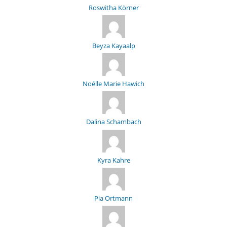
Roswitha Körner
Beyza Kayaalp
Noélle Marie Hawich
Dalina Schambach
Kyra Kahre
Pia Ortmann