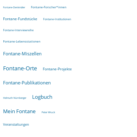
Fontane-Forscher*innen
Fontane-Denkmäler
Fontane-Fundstücke
Fontane-Institutionen
Fontane-Interviewreihe
Fontane-Lebensstationen
Fontane-Miszellen
Fontane-Orte
Fontane-Projekte
Fontane-Publikationen
Logbuch
Helmuth Nürnberger
Mein Fontane
Peter Wruck
Veranstaltungen