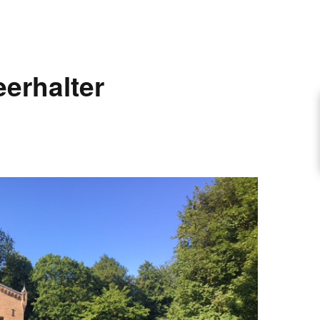
ARTIKEL VORSCHLAGEN
eerhalter
FONTANE-INTERVIEWREIHE
UNSTFIGUR
SCHULE
EN
TUTIONEN