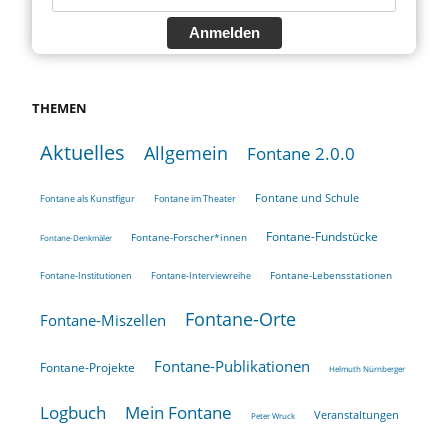
Anmelden
THEMEN
Aktuelles
Allgemein
Fontane 2.0.0
Fontane und Schule
Fontane als Kunstfigur
Fontane im Theater
Fontane-Fundstücke
Fontane-Forscher*innen
Fontane-Denkmäler
Fontane-Lebensstationen
Fontane-Institutionen
Fontane-Interviewreihe
Fontane-Orte
Fontane-Miszellen
Fontane-Publikationen
Fontane-Projekte
Helmuth Nürnberger
Logbuch
Mein Fontane
Veranstaltungen
Peter Wruck