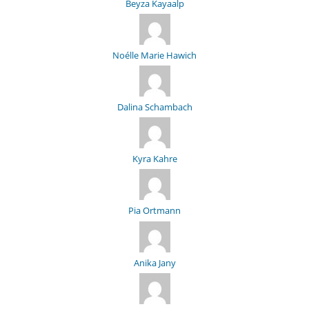
Beyza Kayaalp
Noélle Marie Hawich
Dalina Schambach
Kyra Kahre
Pia Ortmann
Anika Jany