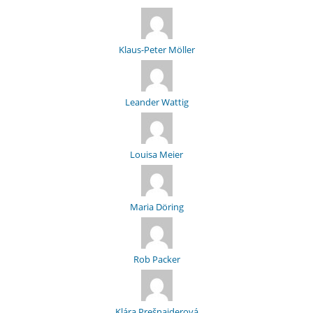
Klaus-Peter Möller
Leander Wattig
Louisa Meier
Maria Döring
Rob Packer
Klára Prešnajderová