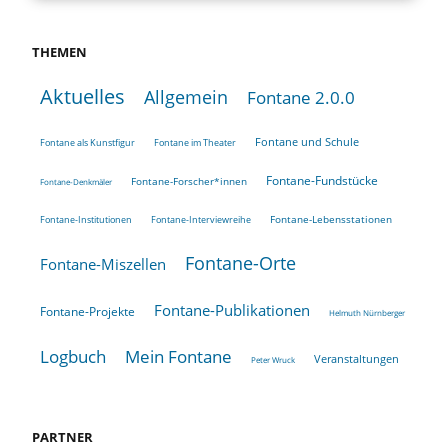
THEMEN
Aktuelles
Allgemein
Fontane 2.0.0
Fontane und Schule
Fontane als Kunstfigur
Fontane im Theater
Fontane-Fundstücke
Fontane-Forscher*innen
Fontane-Denkmäler
Fontane-Lebensstationen
Fontane-Institutionen
Fontane-Interviewreihe
Fontane-Orte
Fontane-Miszellen
Fontane-Publikationen
Fontane-Projekte
Helmuth Nürnberger
Logbuch
Mein Fontane
Veranstaltungen
Peter Wruck
PARTNER