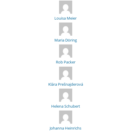
Louisa Meier
Maria Döring
Rob Packer
Klára Prešnajderová
Helena Schubert
Johanna Heinrichs