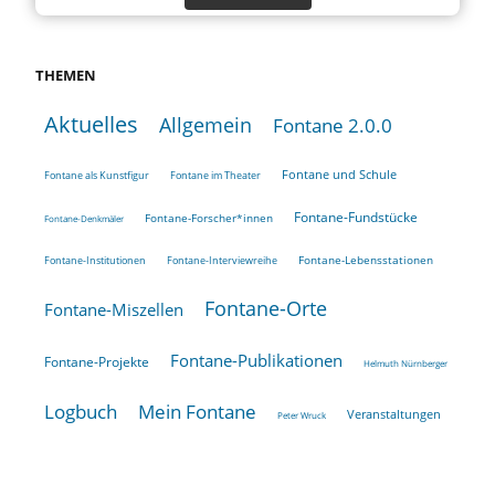
THEMEN
Aktuelles
Allgemein
Fontane 2.0.0
Fontane und Schule
Fontane als Kunstfigur
Fontane im Theater
Fontane-Fundstücke
Fontane-Forscher*innen
Fontane-Denkmäler
Fontane-Lebensstationen
Fontane-Institutionen
Fontane-Interviewreihe
Fontane-Orte
Fontane-Miszellen
Fontane-Publikationen
Fontane-Projekte
Helmuth Nürnberger
Logbuch
Mein Fontane
Veranstaltungen
Peter Wruck