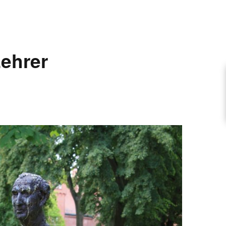
ARTIKEL VORSCHLAGEN
ehrer
FONTANE-INTERVIEWREIHE
UNSTFIGUR
SCHULE
EN
TUTIONEN