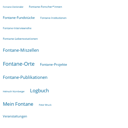
Fontane-Forscher*innen
Fontane-Denkmäler
Fontane-Fundstücke
Fontane-Institutionen
Fontane-Interviewreihe
Fontane-Lebensstationen
Fontane-Miszellen
Fontane-Orte
Fontane-Projekte
Fontane-Publikationen
Logbuch
Helmuth Nürnberger
Mein Fontane
Peter Wruck
Veranstaltungen