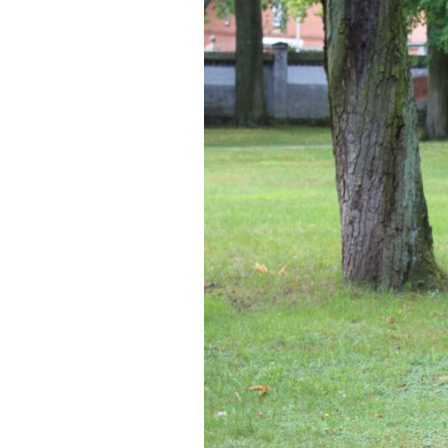
FONTANE-
LEBENSSTATION
FONTANE-ORTE
FONTANE-PROJE