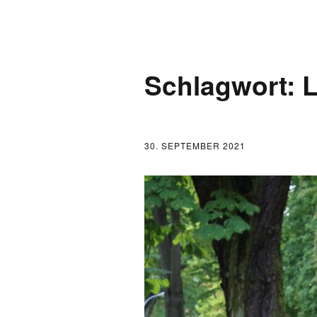
AKTUELLES
Schlagwort:
L
LOGBUCH
FONTANE 2.0.0
30. SEPTEMBER 2021
FONTANE ALS K
FONTANE UND 
FONTANE-
FORSCHER*INN
FONTANE-INSTI