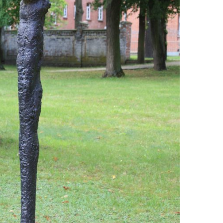
EN
KTE