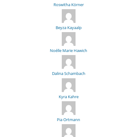
Roswitha Körner
Beyza Kayaalp
Noélle Marie Hawich
Dalina Schambach
Kyra Kahre
Pia Ortmann