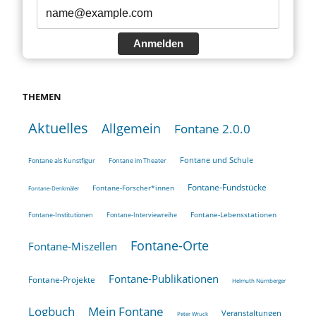
Anmelden
THEMEN
Aktuelles
Allgemein
Fontane 2.0.0
Fontane und Schule
Fontane als Kunstfigur
Fontane im Theater
Fontane-Fundstücke
Fontane-Forscher*innen
Fontane-Denkmäler
Fontane-Lebensstationen
Fontane-Institutionen
Fontane-Interviewreihe
Fontane-Orte
Fontane-Miszellen
Fontane-Publikationen
Fontane-Projekte
Helmuth Nürnberger
Logbuch
Mein Fontane
Veranstaltungen
Peter Wruck