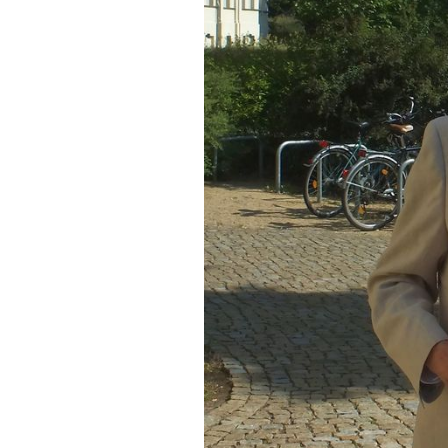
FONTANE-
LEBENSSTATION
FONTANE-ORTE
FONTANE-PROJE