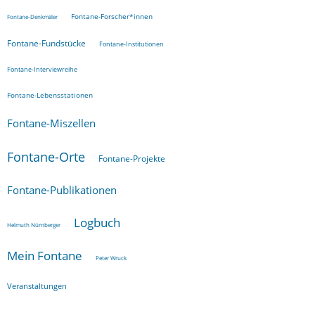
Fontane-Forscher*innen
Fontane-Denkmäler
Fontane-Fundstücke
Fontane-Institutionen
Fontane-Interviewreihe
Fontane-Lebensstationen
Fontane-Miszellen
Fontane-Orte
Fontane-Projekte
Fontane-Publikationen
Logbuch
Helmuth Nürnberger
Mein Fontane
Peter Wruck
Veranstaltungen