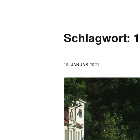
AKTUELLES
Schlagwort:
1
LOGBUCH
FONTANE 2.0.0
19. JANUAR 2021
FONTANE ALS K
FONTANE UND 
FONTANE-
FORSCHER*INN
FONTANE-INSTI