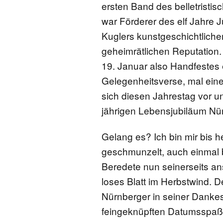
ersten Band des belletristi
war Förderer des elf Jahre 
Kuglers kunstgeschichtlich
geheimrätlichen Reputation.
19. Januar also Handfestes e
Gelegenheitsverse, mal ein
sich diesen Jahrestag vor u
jährigen Lebensjubiläum N
Gelang es? Ich bin mir bis 
geschmunzelt, auch einmal be
Beredete nun seinerseits ans
loses Blatt im Herbstwind. 
Nürnberger in seiner Danke
feingeknüpften Datumsspaß 