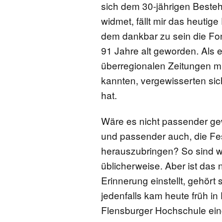
sich dem 30-jährigen Beste
FONTANE-
widmet, fällt mir das heuti
LEBENSSTATION
dem dankbar zu sein die Fo
91 Jahre alt geworden. Als 
FONTANE-ORTE
überregionalen Zeitungen mi
kannten, vergewisserten sic
FONTANE-PROJE
hat.
Wäre es nicht passender ge
und passender auch, die Fes
herauszubringen? So sind w
üblicherweise. Aber ist das 
Erinnerung einstellt, gehört s
jedenfalls kam heute früh in
Flensburger Hochschule ein