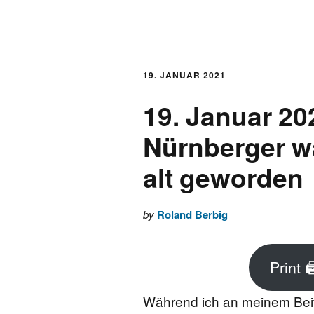
AKTUELLES
LOGBUCH
19. JANUAR 2021
19. Januar 20
FONTANE 2.0.0
Nürnberger w
FONTANE ALS K
alt geworden
FONTANE UND 
by
Roland Berbig
FONTANE-
FORSCHER*INN
Print 
FONTANE-INSTI
Während ich an meinem Beitra