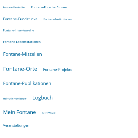
Fontane-Forscher*innen
Fontane-Denkmäler
Fontane-Fundstücke
Fontane-Institutionen
Fontane-Interviewreihe
Fontane-Lebensstationen
Fontane-Miszellen
Fontane-Orte
Fontane-Projekte
Fontane-Publikationen
Logbuch
Helmuth Nürnberger
Mein Fontane
Peter Wruck
Veranstaltungen