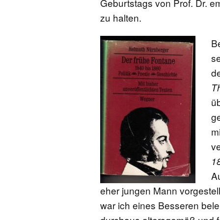
Geburtstags von Prof. Dr. 
zu halten.
Be
s
de
T
ü
ge
mi
v
18
A
eher jungen Mann vorgestellt,
war ich eines Besseren bele
durchaus altersgemäß und f