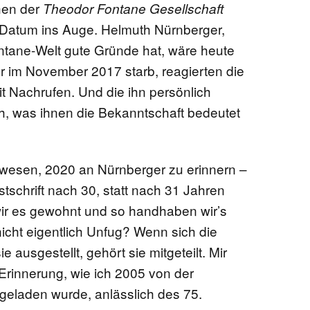
hen der
Theodor Fontane Gesellschaft
ge Datum ins Auge. Helmuth Nürnberger,
EN
ntane-Welt gute Gründe hat, wäre heute
er im November 2017 starb, reagierten die
t Nachrufen. Und die ihn persönlich
h, was ihnen die Bekanntschaft bedeutet
KTE
wesen, 2020 an Nürnberger zu erinnern –
tschrift nach 30, statt nach 31 Jahren
ir es gewohnt und so handhaben wir’s
nicht eigentlich Unfug? Wenn sich die
ie ausgestellt, gehört sie mitgeteilt. Mir
 Erinnerung, wie ich 2005 von der
geladen wurde, anlässlich des 75.