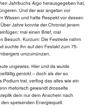
schen Jahrbuchs
herausgegeben hat,
Argo
Jüngeren. Und der war angetan vor
em Wissen und hatte Respekt vor dessen
 Über Jahre konnte der Chronist jenem
infügen: mal einen Brief, mal
en Besuch. Kurzum: Die Festrede nahm
nd suchte ihn auf den Festakt zum 75-
ürnbergers umzumünzen.
heute ungewiss. Hier und da wurde
ifällig genickt – doch als der so
 Podium trat, verflog das alles wie ein
Denn rhetorisch gewandt drosselte
sreplik dem nur dem Anschein nach
den speisenden Energiequell.