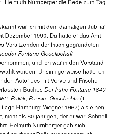
em. Helmuth Nürnberger die Rede zum Tag
kannt war ich mit dem damaligen Jubilar
eit Dezember 1990. Da hatte er das Amt
s Vorsitzenden der frisch gegründeten
heodor Fontane Gesellschaft
bernommen, und ich war in den Vorstand
wählt worden. Unsinnigerweise hatte ich
r den Autor des mit Verve und Frische
erfassten Buches
Der frühe Fontane 1840-
(1.
60. Politik, Poesie, Geschichte
uflage Hamburg: Wegner 1967) als einen
 nicht als 60-jährigen, der er war. Schnell
hrt. Helmuth Nürnberger gab sich
and an dieser Rolle augenscheinlich