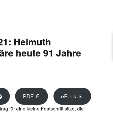
ARTIKEL VORSCHLAGEN
FONTANE-INTERVIEWREIHE
21: Helmuth
äre heute 91 Jahre
UNSTFIGUR
SCHULE
EN

PDF 📄
eBook 📱
TUTIONEN
g für eine kleine Festschrift sitze, die