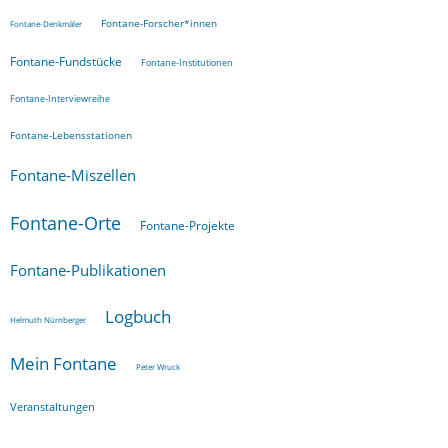
Fontane-Forscher*innen
Fontane-Denkmäler
Fontane-Fundstücke
Fontane-Institutionen
Fontane-Interviewreihe
Fontane-Lebensstationen
Fontane-Miszellen
Fontane-Orte
Fontane-Projekte
Fontane-Publikationen
Logbuch
Helmuth Nürnberger
Mein Fontane
Peter Wruck
Veranstaltungen