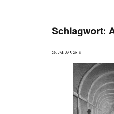
AKTUELLES
Schlagwort:
A
LOGBUCH
FONTANE 2.0.0
29. JANUAR 2018
FONTANE ALS K
FONTANE UND 
FONTANE-
FORSCHER*INN
FONTANE-INSTI