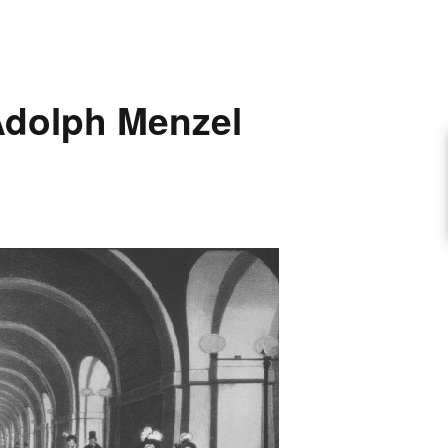
ARTIKEL VORSCHLAGEN
dolph Menzel
FONTANE-INTERVIEWREIHE
UNSTFIGUR
SCHULE
EN
TUTIONEN