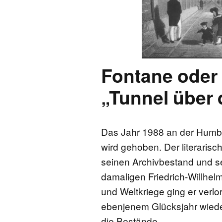
FONTANE-
LEBENSSTATION
FONTANE-ORTE
Fontane oder 
FONTANE-PROJE
„Tunnel über 
Das Jahr 1988 an der Humbol
wird gehoben. Der literarisc
seinen Archivbestand und se
damaligen Friedrich-Willhelm
und Weltkriege ging er verlo
ebenjenem Glücksjahr wiede
die Bestände …