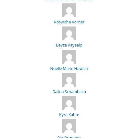
Roswitha Körner
Beyza Kayaalp
Noélle Marie Hawich
Dalina Schambach
Kyra Kahre
Pia Ortmann