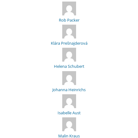
Rob Packer
Klára Prešnajderová
Helena Schubert
Johanna Heinrichs
Isabelle Aust
Malin Kraus