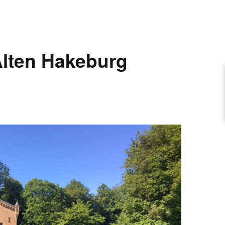
ARTIKEL VORSCHLAGEN
lten Hakeburg
FONTANE-INTERVIEWREIHE
UNSTFIGUR
SCHULE
EN
TUTIONEN