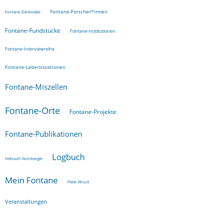
Fontane-Forscher*innen
Fontane-Denkmäler
Fontane-Fundstücke
Fontane-Institutionen
Fontane-Interviewreihe
Fontane-Lebensstationen
Fontane-Miszellen
Fontane-Orte
Fontane-Projekte
Fontane-Publikationen
Logbuch
Helmuth Nürnberger
Mein Fontane
Peter Wruck
Veranstaltungen