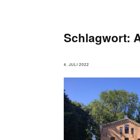
AKTUELLES
Schlagwort:
A
LOGBUCH
FONTANE 2.0.0
4. JULI 2022
FONTANE ALS K
FONTANE UND 
FONTANE-
FORSCHER*INN
FONTANE-INSTI