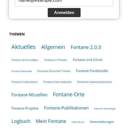
Anmelden
THEMEN
Aktuelles
Allgemein
Fontane 2.0.0
Fontane und Schule
Fontane als Kunstfigur
Fontane im Theater
Fontane-Fundstücke
Fontane-Forscher*innen
Fontane-Denkmäler
Fontane-Lebensstationen
Fontane-Institutionen
Fontane-Interviewreihe
Fontane-Orte
Fontane-Miszellen
Fontane-Publikationen
Fontane-Projekte
Helmuth Nürnberger
Logbuch
Mein Fontane
Veranstaltungen
Peter Wruck