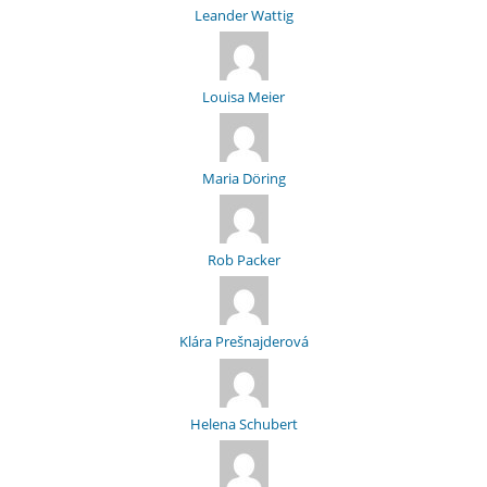
Leander Wattig
Louisa Meier
Maria Döring
Rob Packer
Klára Prešnajderová
Helena Schubert