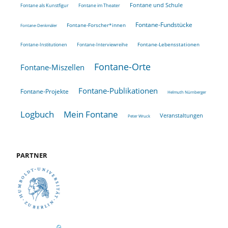
Fontane und Schule
Fontane als Kunstfigur
Fontane im Theater
Fontane-Fundstücke
Fontane-Forscher*innen
Fontane-Denkmäler
Fontane-Lebensstationen
Fontane-Institutionen
Fontane-Interviewreihe
Fontane-Orte
Fontane-Miszellen
Fontane-Publikationen
Fontane-Projekte
Helmuth Nürnberger
Logbuch
Mein Fontane
Veranstaltungen
Peter Wruck
PARTNER