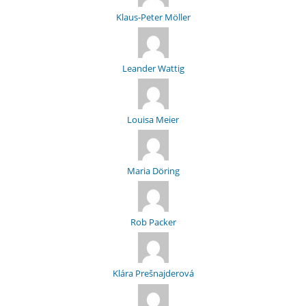
Klaus-Peter Möller
Leander Wattig
Louisa Meier
Maria Döring
Rob Packer
Klára Prešnajderová