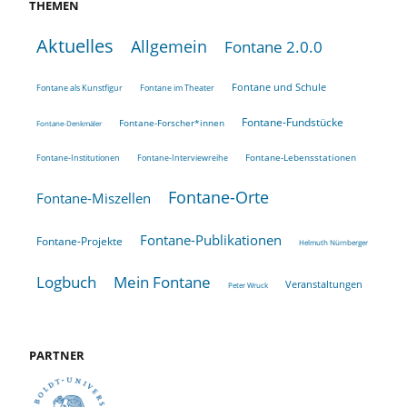
THEMEN
Aktuelles
Allgemein
Fontane 2.0.0
Fontane und Schule
Fontane als Kunstfigur
Fontane im Theater
Fontane-Fundstücke
Fontane-Forscher*innen
Fontane-Denkmäler
Fontane-Lebensstationen
Fontane-Institutionen
Fontane-Interviewreihe
Fontane-Orte
Fontane-Miszellen
Fontane-Publikationen
Fontane-Projekte
Helmuth Nürnberger
Logbuch
Mein Fontane
Veranstaltungen
Peter Wruck
PARTNER