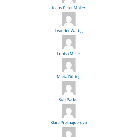
Klaus-Peter Möller
Leander Wattig
Louisa Meier
Maria Döring
Rob Packer
Klára Prešnajderová