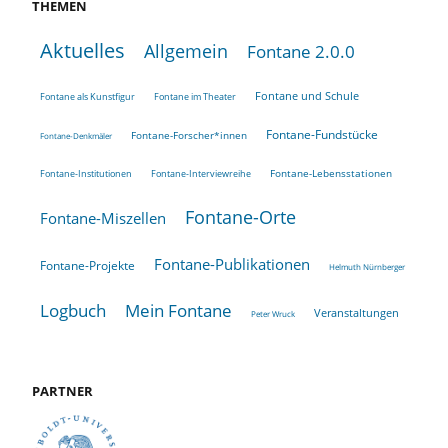
THEMEN
Aktuelles
Allgemein
Fontane 2.0.0
Fontane und Schule
Fontane als Kunstfigur
Fontane im Theater
Fontane-Fundstücke
Fontane-Forscher*innen
Fontane-Denkmäler
Fontane-Lebensstationen
Fontane-Institutionen
Fontane-Interviewreihe
Fontane-Orte
Fontane-Miszellen
Fontane-Publikationen
Fontane-Projekte
Helmuth Nürnberger
Logbuch
Mein Fontane
Veranstaltungen
Peter Wruck
PARTNER