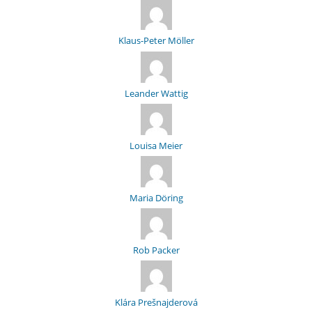
Klaus-Peter Möller
Leander Wattig
Louisa Meier
Maria Döring
Rob Packer
Klára Prešnajderová