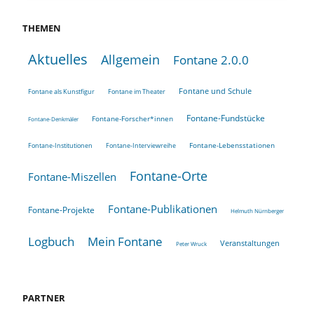
THEMEN
Aktuelles
Allgemein
Fontane 2.0.0
Fontane und Schule
Fontane als Kunstfigur
Fontane im Theater
Fontane-Fundstücke
Fontane-Forscher*innen
Fontane-Denkmäler
Fontane-Lebensstationen
Fontane-Institutionen
Fontane-Interviewreihe
Fontane-Orte
Fontane-Miszellen
Fontane-Publikationen
Fontane-Projekte
Helmuth Nürnberger
Logbuch
Mein Fontane
Veranstaltungen
Peter Wruck
PARTNER