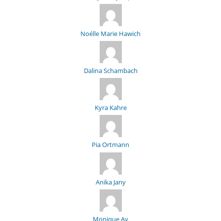
Noélle Marie Hawich
Dalina Schambach
Kyra Kahre
Pia Ortmann
Anika Jany
Monique Ay