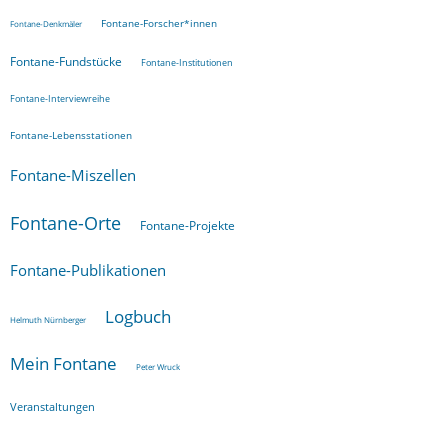
Fontane-Forscher*innen
Fontane-Denkmäler
Fontane-Fundstücke
Fontane-Institutionen
Fontane-Interviewreihe
Fontane-Lebensstationen
Fontane-Miszellen
Fontane-Orte
Fontane-Projekte
Fontane-Publikationen
Logbuch
Helmuth Nürnberger
Mein Fontane
Peter Wruck
Veranstaltungen