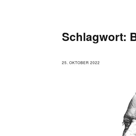
AKTUELLES
Schlagwort:
B
LOGBUCH
FONTANE 2.0.0
25. OKTOBER 2022
FONTANE ALS K
FONTANE UND 
FONTANE-
FORSCHER*INN
FONTANE-INSTI