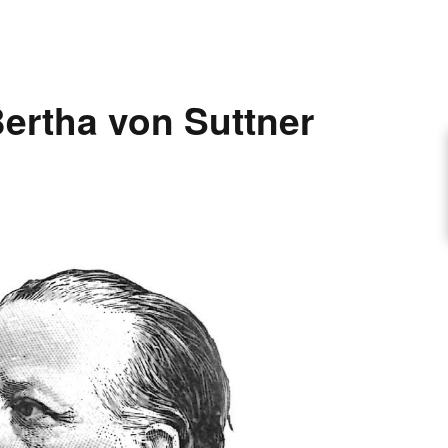
ARTIKEL VORSCHLAGEN
ertha von Suttner
FONTANE-INTERVIEWREIHE
UNSTFIGUR
SCHULE
EN
TUTIONEN