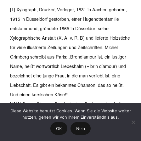
[1] Xylograph, Drucker, Verleger, 1831 in Aachen geboren,
1915 in Düsseldorf gestorben, einer Hugenottenfamilie
entstammend, gründete 1865 in Düsseldorf seine
Xylographische Anstalt (X. A. v. R. B) und lieferte Holzstiche
für viele illustrierte Zeitungen und Zeitschriften. Michel
Grimberg schreibt aus Paris: „Brend’amour ist, ein lustiger
Name, heißt wortwörtlich Liebeshalm (= brin d’amour) und
bezeichnet eine junge Frau, in die man verliebt ist, eine
Liebschaft. Es gibt ein bekanntes Chanson, das so heißt.
Und einen korsischen Käse!“
[2] Wolfgang Strauss: Die deutschen Buchgemeinschaften.
Diese Website benutzt Cookies. Wenn Sie die Website weiter
In: Der deutsche Buchhandel. München/Gütersloh 1962,
nutzen, gehen wir von Ihrem Einverständnis aus.
S.271.
OK
Nein
[3] U. a. im Börsenblatt, Nr. 189, 17. August 1891, S. 4686.