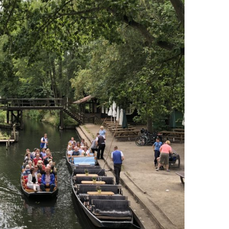
EN
KTE