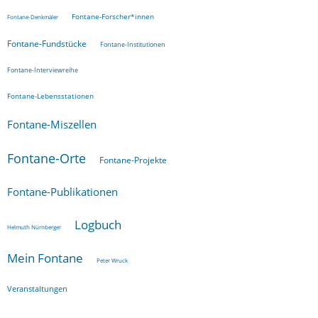
Fontane-Forscher*innen
Fontane-Denkmäler
Fontane-Fundstücke
Fontane-Institutionen
Fontane-Interviewreihe
Fontane-Lebensstationen
Fontane-Miszellen
Fontane-Orte
Fontane-Projekte
Fontane-Publikationen
Logbuch
Helmuth Nürnberger
Mein Fontane
Peter Wruck
Veranstaltungen