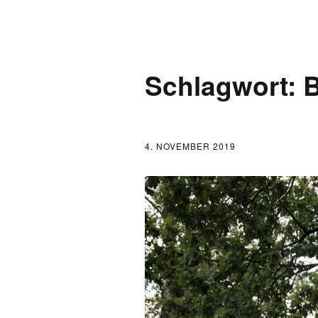
AKTUELLES
Schlagwort:
B
LOGBUCH
FONTANE 2.0.0
4. NOVEMBER 2019
FONTANE ALS K
FONTANE UND 
FONTANE-
FORSCHER*INN
FONTANE-INSTI