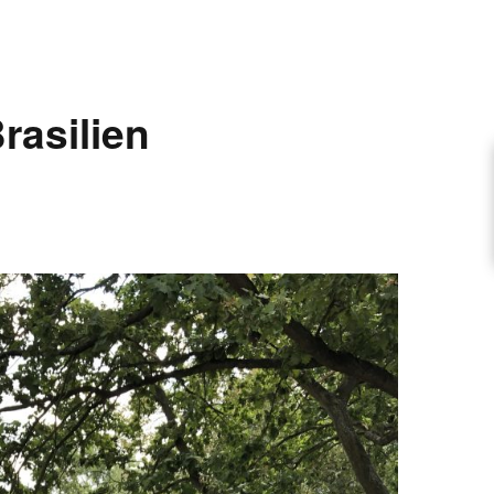
ARTIKEL VORSCHLAGEN
rasilien
FONTANE-INTERVIEWREIHE
UNSTFIGUR
SCHULE
EN
TUTIONEN