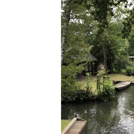
FONTANE-
LEBENSSTATION
FONTANE-ORTE
FONTANE-PROJE