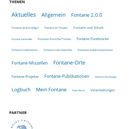
THEMEN
Aktuelles
Allgemein
Fontane 2.0.0
Fontane und Schule
Fontane als Kunstfigur
Fontane im Theater
Fontane-Fundstücke
Fontane-Forscher*innen
Fontane-Denkmäler
Fontane-Lebensstationen
Fontane-Institutionen
Fontane-Interviewreihe
Fontane-Orte
Fontane-Miszellen
Fontane-Publikationen
Fontane-Projekte
Helmuth Nürnberger
Logbuch
Mein Fontane
Veranstaltungen
Peter Wruck
PARTNER