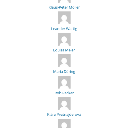
Klaus-Peter Möller
Leander Wattig
Louisa Meier
Maria Döring
Rob Packer
Klára Prešnajderová