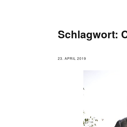
AKTUELLES
Schlagwort:
C
LOGBUCH
FONTANE 2.0.0
23. APRIL 2019
FONTANE ALS K
FONTANE UND 
FONTANE-
FORSCHER*INN
FONTANE-INSTI