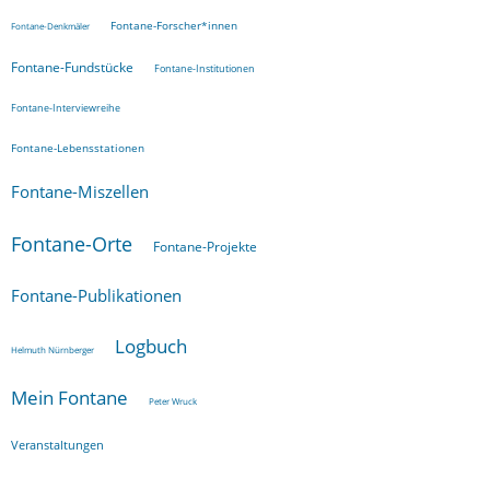
Fontane-Forscher*innen
Fontane-Denkmäler
Fontane-Fundstücke
Fontane-Institutionen
Fontane-Interviewreihe
Fontane-Lebensstationen
Fontane-Miszellen
Fontane-Orte
Fontane-Projekte
Fontane-Publikationen
Logbuch
Helmuth Nürnberger
Mein Fontane
Peter Wruck
Veranstaltungen