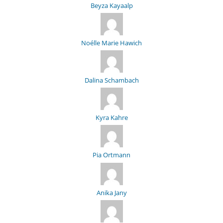
Beyza Kayaalp
Noélle Marie Hawich
Dalina Schambach
Kyra Kahre
Pia Ortmann
Anika Jany