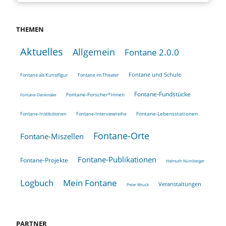
THEMEN
Aktuelles
Allgemein
Fontane 2.0.0
Fontane und Schule
Fontane als Kunstfigur
Fontane im Theater
Fontane-Fundstücke
Fontane-Forscher*innen
Fontane-Denkmäler
Fontane-Lebensstationen
Fontane-Institutionen
Fontane-Interviewreihe
Fontane-Orte
Fontane-Miszellen
Fontane-Publikationen
Fontane-Projekte
Helmuth Nürnberger
Logbuch
Mein Fontane
Veranstaltungen
Peter Wruck
PARTNER