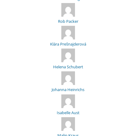
Rob Packer
Klára Prešnajderová
Helena Schubert
Johanna Heinrichs
Isabelle Aust
Malin Kraus