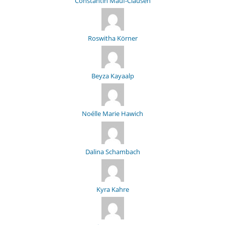
Constantin Mauf-Clausen
Roswitha Körner
Beyza Kayaalp
Noélle Marie Hawich
Dalina Schambach
Kyra Kahre