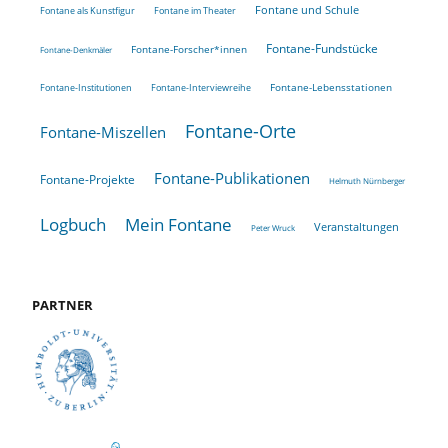
Fontane und Schule
Fontane als Kunstfigur
Fontane im Theater
Fontane-Fundstücke
Fontane-Forscher*innen
Fontane-Denkmäler
Fontane-Lebensstationen
Fontane-Institutionen
Fontane-Interviewreihe
Fontane-Orte
Fontane-Miszellen
Fontane-Publikationen
Fontane-Projekte
Helmuth Nürnberger
Logbuch
Mein Fontane
Veranstaltungen
Peter Wruck
PARTNER