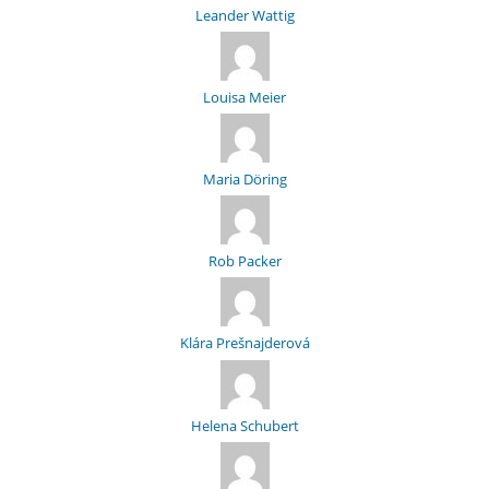
Leander Wattig
Louisa Meier
Maria Döring
Rob Packer
Klára Prešnajderová
Helena Schubert