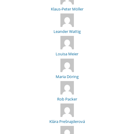
Klaus-Peter Möller
Leander Wattig
Louisa Meier
Maria Döring
Rob Packer
Klára Prešnajderová