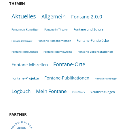
THEMEN
Aktuelles
Allgemein
Fontane 2.0.0
Fontane und Schule
Fontane als Kunstfigur
Fontane im Theater
Fontane-Fundstücke
Fontane-Forscher*innen
Fontane-Denkmäler
Fontane-Lebensstationen
Fontane-Institutionen
Fontane-Interviewreihe
Fontane-Orte
Fontane-Miszellen
Fontane-Publikationen
Fontane-Projekte
Helmuth Nürnberger
Logbuch
Mein Fontane
Veranstaltungen
Peter Wruck
PARTNER