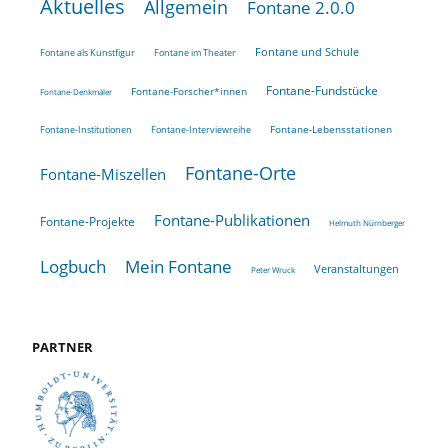
Aktuelles
Allgemein
Fontane 2.0.0
Fontane und Schule
Fontane als Kunstfigur
Fontane im Theater
Fontane-Fundstücke
Fontane-Forscher*innen
Fontane-Denkmäler
Fontane-Lebensstationen
Fontane-Institutionen
Fontane-Interviewreihe
Fontane-Orte
Fontane-Miszellen
Fontane-Publikationen
Fontane-Projekte
Helmuth Nürnberger
Logbuch
Mein Fontane
Veranstaltungen
Peter Wruck
PARTNER