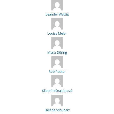
Leander Wattig
Louisa Meier
Maria Döring
Rob Packer
Klára Prešnajderová
Helena Schubert