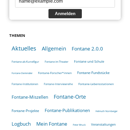
Anmelden
THEMEN
Aktuelles
Allgemein
Fontane 2.0.0
Fontane und Schule
Fontane als Kunstfigur
Fontane im Theater
Fontane-Fundstücke
Fontane-Forscher*innen
Fontane-Denkmäler
Fontane-Lebensstationen
Fontane-Institutionen
Fontane-Interviewreihe
Fontane-Orte
Fontane-Miszellen
Fontane-Publikationen
Fontane-Projekte
Helmuth Nürnberger
Logbuch
Mein Fontane
Veranstaltungen
Peter Wruck