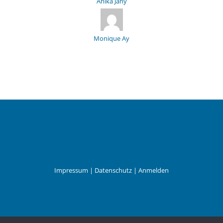
Anika Jany
Monique Ay
Impressum
|
Datenschutz
|
Anmelden
Leander Wattig