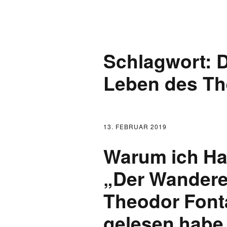
AKTUELLES
Schlagwort:
D
LOGBUCH
Leben des Th
FONTANE 2.0.0
FONTANE ALS K
13. FEBRUAR 2019
FONTANE UND 
Warum ich Ha
„Der Wandere
FONTANE-
FORSCHER*INN
Theodor Font
FONTANE-INSTI
gelesen habe