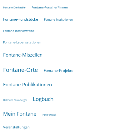
Fontane-Forscher*innen
Fontane-Denkmäler
Fontane-Fundstücke
Fontane-Institutionen
Fontane-Interviewreihe
Fontane-Lebensstationen
Fontane-Miszellen
Fontane-Orte
Fontane-Projekte
Fontane-Publikationen
Logbuch
Helmuth Nürnberger
Mein Fontane
Peter Wruck
Veranstaltungen