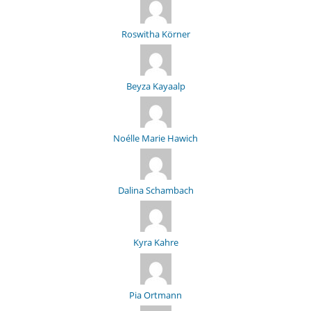
Roswitha Körner
Beyza Kayaalp
Noélle Marie Hawich
Dalina Schambach
Kyra Kahre
Pia Ortmann