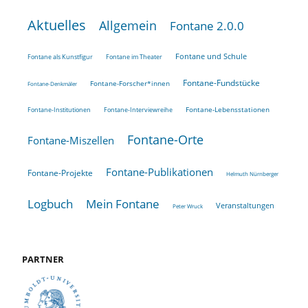
Aktuelles
Allgemein
Fontane 2.0.0
Fontane und Schule
Fontane als Kunstfigur
Fontane im Theater
Fontane-Fundstücke
Fontane-Forscher*innen
Fontane-Denkmäler
Fontane-Lebensstationen
Fontane-Institutionen
Fontane-Interviewreihe
Fontane-Orte
Fontane-Miszellen
Fontane-Publikationen
Fontane-Projekte
Helmuth Nürnberger
Logbuch
Mein Fontane
Veranstaltungen
Peter Wruck
PARTNER