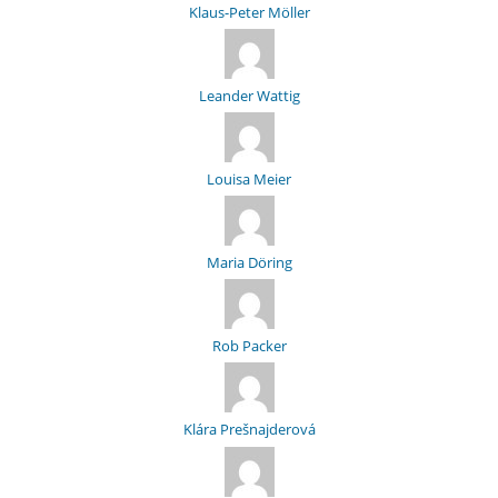
Klaus-Peter Möller
Leander Wattig
Louisa Meier
Maria Döring
Rob Packer
Klára Prešnajderová