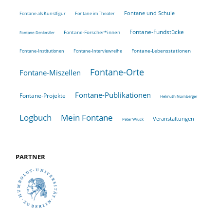
Fontane und Schule
Fontane als Kunstfigur
Fontane im Theater
Fontane-Fundstücke
Fontane-Forscher*innen
Fontane-Denkmäler
Fontane-Lebensstationen
Fontane-Institutionen
Fontane-Interviewreihe
Fontane-Orte
Fontane-Miszellen
Fontane-Publikationen
Fontane-Projekte
Helmuth Nürnberger
Logbuch
Mein Fontane
Veranstaltungen
Peter Wruck
PARTNER