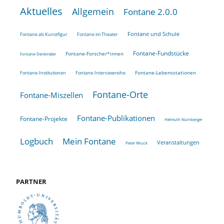
Aktuelles
Allgemein
Fontane 2.0.0
Fontane und Schule
Fontane als Kunstfigur
Fontane im Theater
Fontane-Fundstücke
Fontane-Forscher*innen
Fontane-Denkmäler
Fontane-Lebensstationen
Fontane-Institutionen
Fontane-Interviewreihe
Fontane-Orte
Fontane-Miszellen
Fontane-Publikationen
Fontane-Projekte
Helmuth Nürnberger
Logbuch
Mein Fontane
Veranstaltungen
Peter Wruck
PARTNER