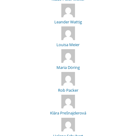
Leander Wattig
Louisa Meier
Maria Döring
Rob Packer
Klára Prešnajderová
Helena Schubert