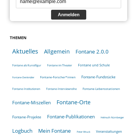
Anmelden
THEMEN
Aktuelles
Allgemein
Fontane 2.0.0
Fontane und Schule
Fontane als Kunstfigur
Fontane im Theater
Fontane-Fundstücke
Fontane-Forscher*innen
Fontane-Denkmäler
Fontane-Lebensstationen
Fontane-Institutionen
Fontane-Interviewreihe
Fontane-Orte
Fontane-Miszellen
Fontane-Publikationen
Fontane-Projekte
Helmuth Nürnberger
Logbuch
Mein Fontane
Veranstaltungen
Peter Wruck