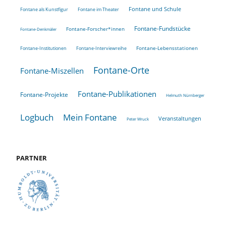
Fontane und Schule
Fontane als Kunstfigur
Fontane im Theater
Fontane-Fundstücke
Fontane-Forscher*innen
Fontane-Denkmäler
Fontane-Lebensstationen
Fontane-Institutionen
Fontane-Interviewreihe
Fontane-Orte
Fontane-Miszellen
Fontane-Publikationen
Fontane-Projekte
Helmuth Nürnberger
Logbuch
Mein Fontane
Veranstaltungen
Peter Wruck
PARTNER