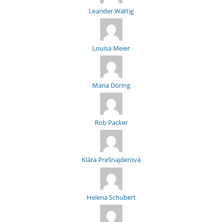
Leander Wattig
Louisa Meier
Maria Döring
Rob Packer
Klára Prešnajderová
Helena Schubert