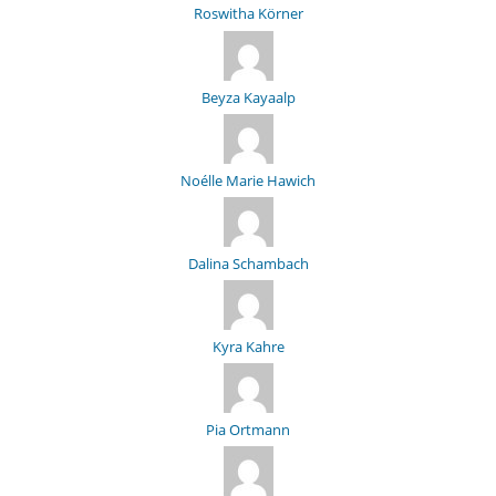
Roswitha Körner
Beyza Kayaalp
Noélle Marie Hawich
Dalina Schambach
Kyra Kahre
Pia Ortmann