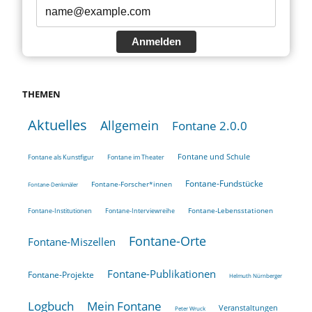
Anmelden
THEMEN
Aktuelles
Allgemein
Fontane 2.0.0
Fontane und Schule
Fontane als Kunstfigur
Fontane im Theater
Fontane-Fundstücke
Fontane-Forscher*innen
Fontane-Denkmäler
Fontane-Lebensstationen
Fontane-Institutionen
Fontane-Interviewreihe
Fontane-Orte
Fontane-Miszellen
Fontane-Publikationen
Fontane-Projekte
Helmuth Nürnberger
Logbuch
Mein Fontane
Veranstaltungen
Peter Wruck