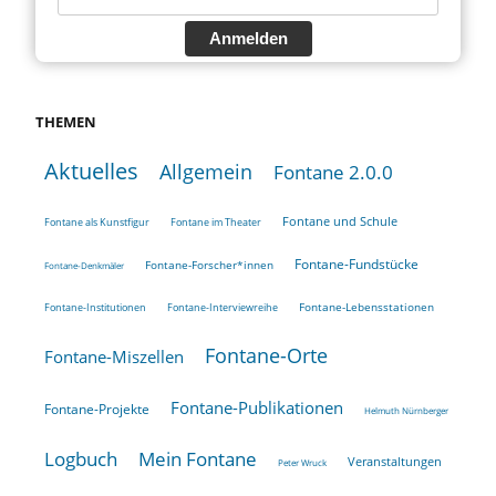
Anmelden
THEMEN
Aktuelles
Allgemein
Fontane 2.0.0
Fontane und Schule
Fontane als Kunstfigur
Fontane im Theater
Fontane-Fundstücke
Fontane-Forscher*innen
Fontane-Denkmäler
Fontane-Lebensstationen
Fontane-Institutionen
Fontane-Interviewreihe
Fontane-Orte
Fontane-Miszellen
Fontane-Publikationen
Fontane-Projekte
Helmuth Nürnberger
Logbuch
Mein Fontane
Veranstaltungen
Peter Wruck