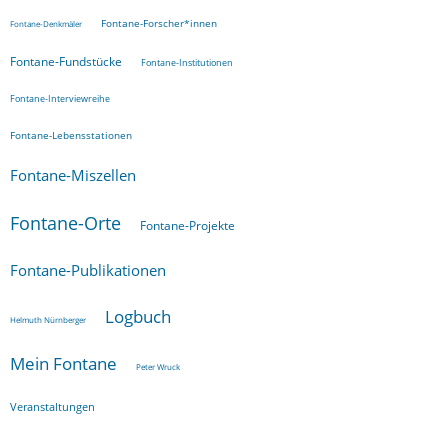
Fontane-Forscher*innen
Fontane-Denkmäler
Fontane-Fundstücke
Fontane-Institutionen
Fontane-Interviewreihe
Fontane-Lebensstationen
Fontane-Miszellen
Fontane-Orte
Fontane-Projekte
Fontane-Publikationen
Logbuch
Helmuth Nürnberger
Mein Fontane
Peter Wruck
Veranstaltungen