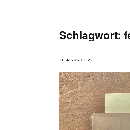
AKTUELLES
Schlagwort:
f
LOGBUCH
FONTANE 2.0.0
11. JANUAR 2021
FONTANE ALS K
FONTANE UND 
FONTANE-
FORSCHER*INN
FONTANE-INSTI