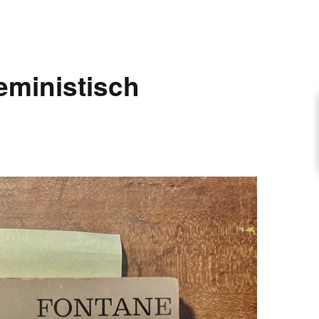
ARTIKEL VORSCHLAGEN
eministisch
FONTANE-INTERVIEWREIHE
UNSTFIGUR
SCHULE
EN
TUTIONEN