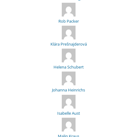
Rob Packer
Klára Prešnajderová
Helena Schubert
Johanna Heinrichs
Isabelle Aust
Malin Kraus