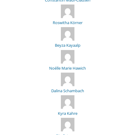
Roswitha Körner
Beyza Kayaalp
Noélle Marie Hawich
Dalina Schambach
Kyra Kahre