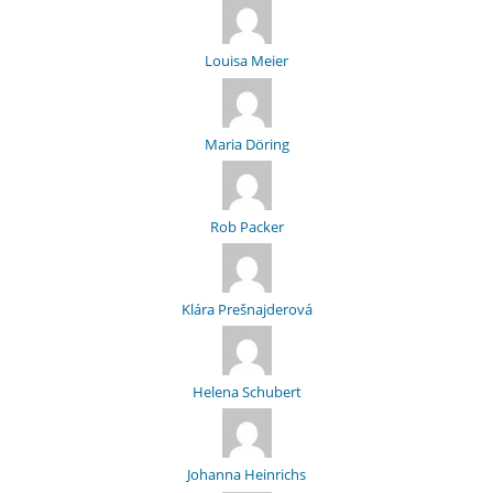
Louisa Meier
Maria Döring
Rob Packer
Klára Prešnajderová
Helena Schubert
Johanna Heinrichs