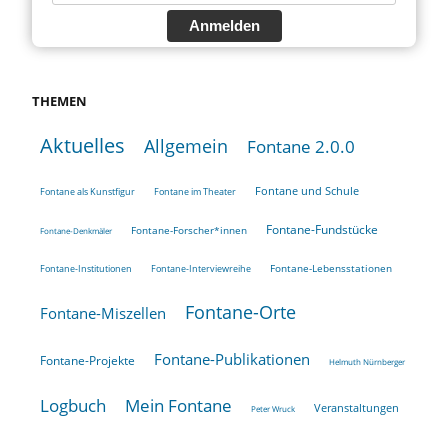
Anmelden
THEMEN
Aktuelles
Allgemein
Fontane 2.0.0
Fontane und Schule
Fontane als Kunstfigur
Fontane im Theater
Fontane-Fundstücke
Fontane-Forscher*innen
Fontane-Denkmäler
Fontane-Lebensstationen
Fontane-Institutionen
Fontane-Interviewreihe
Fontane-Orte
Fontane-Miszellen
Fontane-Publikationen
Fontane-Projekte
Helmuth Nürnberger
Logbuch
Mein Fontane
Veranstaltungen
Peter Wruck