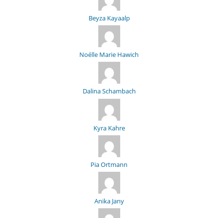
Beyza Kayaalp
Noélle Marie Hawich
Dalina Schambach
Kyra Kahre
Pia Ortmann
Anika Jany