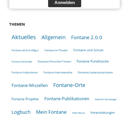
Anmelden
THEMEN
Aktuelles
Allgemein
Fontane 2.0.0
Fontane und Schule
Fontane als Kunstfigur
Fontane im Theater
Fontane-Fundstücke
Fontane-Forscher*innen
Fontane-Denkmäler
Fontane-Lebensstationen
Fontane-Institutionen
Fontane-Interviewreihe
Fontane-Orte
Fontane-Miszellen
Fontane-Publikationen
Fontane-Projekte
Helmuth Nürnberger
Logbuch
Mein Fontane
Veranstaltungen
Peter Wruck