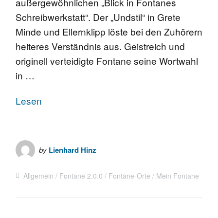
außergewöhnlichen „Blick in Fontanes
Schreibwerkstatt“. Der „Undstil“ in Grete
Minde und Ellernklipp löste bei den Zuhörern
heiteres Verständnis aus. Geistreich und
originell verteidigte Fontane seine Wortwahl
in …
Lesen
by
Lienhard Hinz
Allgemein
Fontane 2.0.0
Fontane-Orte
Mein Fontane