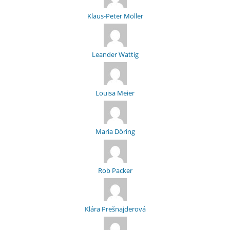
Klaus-Peter Möller
Leander Wattig
Louisa Meier
Maria Döring
Rob Packer
Klára Prešnajderová