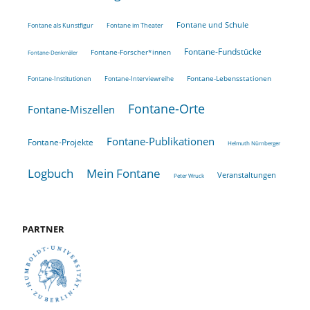
Fontane und Schule
Fontane als Kunstfigur
Fontane im Theater
Fontane-Fundstücke
Fontane-Forscher*innen
Fontane-Denkmäler
Fontane-Lebensstationen
Fontane-Institutionen
Fontane-Interviewreihe
Fontane-Orte
Fontane-Miszellen
Fontane-Publikationen
Fontane-Projekte
Helmuth Nürnberger
Logbuch
Mein Fontane
Veranstaltungen
Peter Wruck
PARTNER