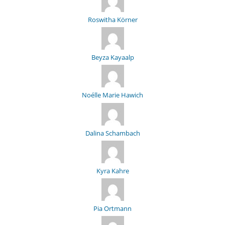
Roswitha Körner
Beyza Kayaalp
Noélle Marie Hawich
Dalina Schambach
Kyra Kahre
Pia Ortmann