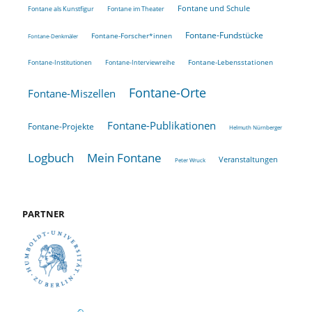
Fontane und Schule
Fontane als Kunstfigur
Fontane im Theater
Fontane-Fundstücke
Fontane-Forscher*innen
Fontane-Denkmäler
Fontane-Lebensstationen
Fontane-Institutionen
Fontane-Interviewreihe
Fontane-Orte
Fontane-Miszellen
Fontane-Publikationen
Fontane-Projekte
Helmuth Nürnberger
Logbuch
Mein Fontane
Veranstaltungen
Peter Wruck
PARTNER