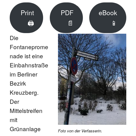
Print
PDF
eBook
🖨
📄
📱
Die
Fontaneprome
nade ist eine
Einbahnstraße
im Berliner
Bezirk
Kreuzberg.
Der
Mittelstreifen
mit
Grünanlage
Foto von der Verfasserin.