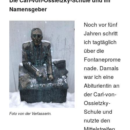
Die Carl-von-Ossietzky-Schule und ihr
Namensgeber
Noch vor fünf
Jahren schritt
ich tagtäglich
über die
Fontaneprome
nade. Damals
war ich eine
Abiturientin an
der Carl-von-
Ossietzky-
Schule und
Foto von der Verfasserin.
nutzte den
Mittelstreifen,