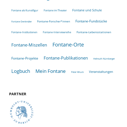
Fontane und Schule
Fontane als Kunstfigur
Fontane im Theater
Fontane-Fundstücke
Fontane-Forscher*innen
Fontane-Denkmäler
Fontane-Lebensstationen
Fontane-Institutionen
Fontane-Interviewreihe
Fontane-Orte
Fontane-Miszellen
Fontane-Publikationen
Fontane-Projekte
Helmuth Nürnberger
Logbuch
Mein Fontane
Veranstaltungen
Peter Wruck
PARTNER